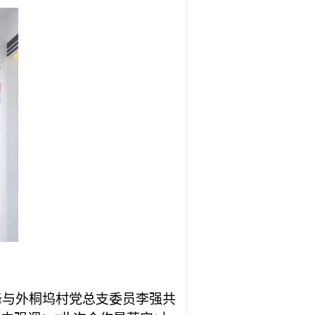
峰与
外桐坞村党总支委员
李
强
共