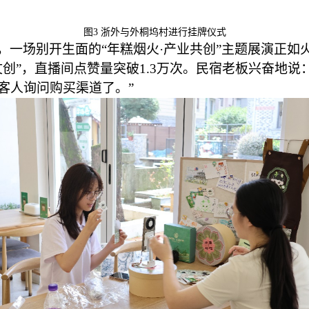
图
3
浙外与外桐坞村进行挂牌仪式
，一场别开生面的
“年糕烟火·产业共创”主题展演正
文创
”
，
直播间
点赞量突破
1.3万次。民宿老板兴奋地说
客人询问购买渠道了。”