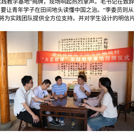
实践教学基地”揭牌，现场响起热烈掌声。毛书记在致辞
，要让青年学子在田间地头读懂中国之治。”李
委员
则从
将为实践团队提供全方位支持。并对学生设计的明信