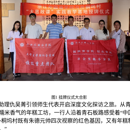
图
1
挂牌仪式大合影
助理仇吴菁
引领师生代表开启深度文化探访之旅。从
糯米香气的年糕工坊，一行人沿着青石板路感受着
“
中
外桐坞村既有朱德元帅四次视察的红色基因，又有年糕
。”