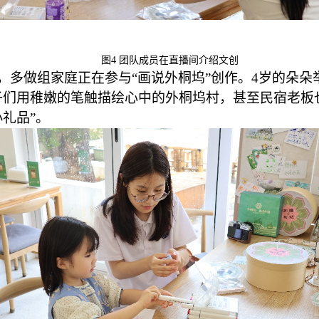
图
4
团队成员在直播间介绍文创
，多做组家庭正在参与
“画说外桐坞”创作。4岁的朵
子们用稚嫩的笔触描绘心中的外桐坞村，甚至民宿老板
礼品”。