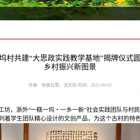
坞村共建“大思政实践教学基地”揭牌仪式
乡村振兴新图景
作者：杨曾白雪、沈天欣 时间：2025-09-02
工坊，浙外
“一糕一坞・一乡一新”社会实践团队与村
列着学生团队精心设计的文创产品，为
这个古村的特