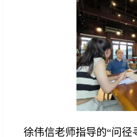
徐伟信
老师
指导的
“问径