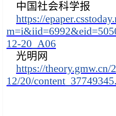
中国社会科学报
https://epaper.csstoday
m=i&iid=6992&eid=505
12-20_A06
光明网
https://theory.gmw.cn/
12/20/content_37749345